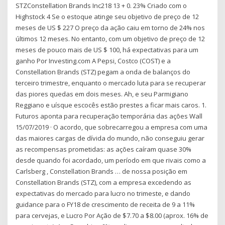
STZConstellation Brands Inc218 13 + 0. 23% Criado com o
Highstock 4 Se o estoque atinge seu objetivo de preço de 12
meses de US $ 227 O preço da ação caiu em torno de 24% nos
últimos 12 meses. No entanto, com um objetivo de preço de 12
meses de pouco mais de US $ 100, há expectativas para um
ganho Por Investing.com A Pepsi, Costco (COST) e a
Constellation Brands (STZ) pegam a onda de balanços do
terceiro trimestre, enquanto o mercado luta para se recuperar
das piores quedas em dois meses. Ah, e seu Parmigiano
Reggiano e uísque escocês estão prestes a ficar mais caros. 1.
Futuros aponta para recuperação temporária das ações Wall
15/07/2019 · O acordo, que sobrecarregou a empresa com uma
das maiores cargas de dívida do mundo, não conseguiu gerar
as recompensas prometidas: as ações caíram quase 30%
desde quando foi acordado, um período em que rivais como a
Carlsberg , Constellation Brands … de nossa posição em
Constellation Brands (STZ), com a empresa excedendo as
expectativas do mercado para lucro no trimeste, e dando
guidance para o FY18 de crescimento de receita de 9 a 11%
para cervejas, e Lucro Por Ação de $7.70 a $8.00 (aprox. 16% de