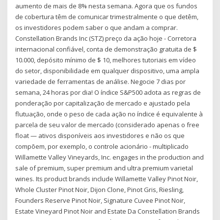
aumento de mais de 8% nesta semana. Agora que os fundos
de cobertura têm de comunicar trimestralmente o que detêm,
os investidores podem saber o que andam a comprar.
Constellation Brands Inc (STZ) preço da ação hoje - Corretora
internacional confiável, conta de demonstração gratuita de $
10.000, depósito mínimo de $ 10, melhores tutoriais em vídeo
do setor, disponibilidade em qualquer dispositivo, uma ampla
variedade de ferramentas de análise. Negocie 7 dias por
semana, 24 horas por dia! O índice S&P500 adota as regras de
ponderação por capitalização de mercado e ajustado pela
flutuação, onde o peso de cada ação no índice é equivalente à
parcela de seu valor de mercado (considerado apenas o free
float — ativos disponíveis aos investidores e não os que
compõem, por exemplo, o controle acionário - multiplicado
Willamette Valley Vineyards, Inc. engages in the production and
sale of premium, super premium and ultra premium varietal
wines. Its product brands include Willamette Valley Pinot Noir,
Whole Cluster Pinot Noir, Dijon Clone, Pinot Gris, Riesling,
Founders Reserve Pinot Noir, Signature Cuvee Pinot Noir,
Estate Vineyard Pinot Noir and Estate Da Constellation Brands