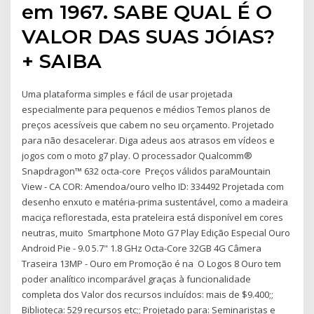
em 1967. SABE QUAL É O
VALOR DAS SUAS JÓIAS?
+ SAIBA
Uma plataforma simples e fácil de usar projetada
especialmente para pequenos e médios Temos planos de
preços acessíveis que cabem no seu orçamento. Projetado
para não desacelerar. Diga adeus aos atrasos em vídeos e
jogos com o moto g7 play. O processador Qualcomm®
Snapdragon™ 632 octa-core Preços válidos paraMountain
View - CA COR: Amendoa/ouro velho ID: 334492 Projetada com
desenho enxuto e matéria-prima sustentável, como a madeira
maciça reflorestada, esta prateleira está disponível em cores
neutras, muito Smartphone Moto G7 Play Edição Especial Ouro
Android Pie - 9.0 5.7" 1.8 GHz Octa-Core 32GB 4G Câmera
Traseira 13MP - Ouro em Promoção é na O Logos 8 Ouro tem
poder analítico incomparável graças à funcionalidade
completa dos Valor dos recursos incluídos: mais de $9.400;;
Biblioteca: 529 recursos etc;; Projetado para: Seminaristas e