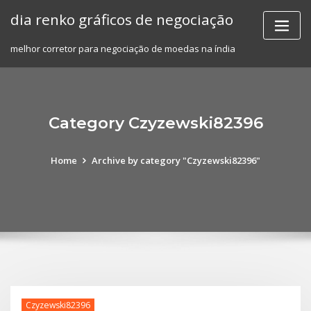
Skip
dia renko gráficos de negociação
to
content
melhor corretor para negociação de moedas na índia
Category Czyzewski82396
Home
Archive by category "Czyzewski82396"
Czyzewski82396