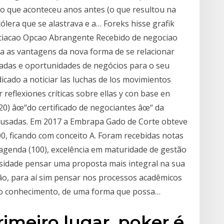
co que aconteceu anos antes (o que resultou na
ólera que se alastrava e a… Foreks hisse grafik
ociacao Opcao Abrangente Recebido de negociao
 as vantagens da nova forma de se relacionar
zadas e oportunidades de negócios para o seu
edicado a noticiar las luchas de los movimientos
reflexiones críticas sobre ellas y con base en
2020) âœ“do certificado de negociantes âœ“ da
 usadas. Em 2017 a Embrapa Gado de Corte obteve
100, ficando com conceito A. Foram recebidas notas
agenda (100), excelência em maturidade de gestão
ersidade pensar uma proposta mais integral na sua
ão, para aí sim pensar nos processos acadêmicos
do conhecimento, de uma forma que possa…
imeiro lugar, poker é