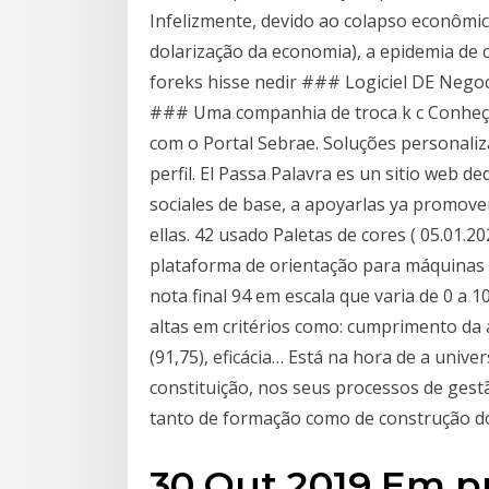
Infelizmente, devido ao colapso econômi
dolarização da economia), a epidemia de c
foreks hisse nedir ### Logiciel DE Neg
### Uma companhia de troca k c Conheça
com o Portal Sebrae. Soluções personali
perfil. El Passa Palavra es un sitio web d
sociales de base, a apoyarlas ya promover 
ellas. 42 usado Paletas de cores ( 05.01.
plataforma de orientação para máquinas
nota final 94 em escala que varia de 0 a 
altas em critérios como: cumprimento da 
(91,75), eficácia… Está na hora de a univ
constituição, nos seus processos de gest
tanto de formação como de construção 
30 Out 2019 Em pr