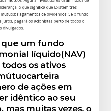
ndos mútuos. Alguns investidores usam fluxos de
derança, o que significa que Existem três
 mútuos: Pagamentos de dividendos: Se o fundo
 juros, pagará os acionistas perto de todos o
 divulgados.
iz que um fundo
monial líquido(NAV)
e todos os ativos
mútuocarteira
mero de ações em
er idêntico ao seu
, mas muitas vezes, o