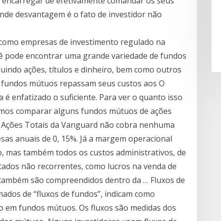
se encarregar de efetivamente comandar os seus
ande desvantagem é o fato de investidor não
como empresas de investimento regulado na
cê pode encontrar uma grande variedade de fundos
luindo ações, títulos e dinheiro, bem como outros
s fundos mútuos repassam seus custos aos O
é enfatizado o suficiente. Para ver o quanto isso
amos comparar alguns fundos mútuos de ações
 de Ações Totais da Vanguard não cobra nenhuma
sas anuais de 0, 15%. Já a margem operacional
o, mas também todos os custos administrativos, de
ltados não recorrentes, como lucros na venda de
, também são compreendidos dentro da … Fluxos de
ados de “fluxos de fundos”, indicam como
ro em fundos mútuos. Os fluxos são medidas dos