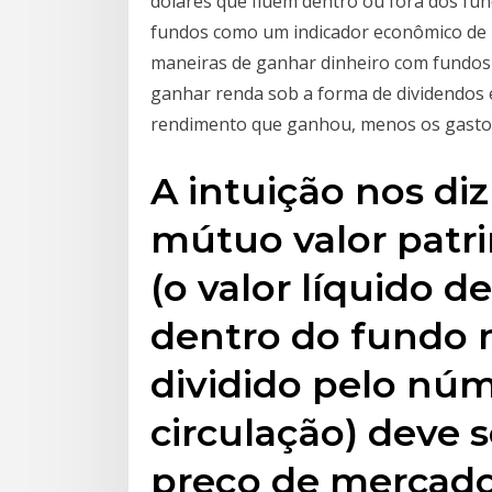
dólares que fluem dentro ou fora dos fu
fundos como um indicador econômico de li
maneiras de ganhar dinheiro com fundos
ganhar renda sob a forma de dividendos e
rendimento que ganhou, menos os gastos
A intuição nos d
mútuo valor patri
(o valor líquido d
dentro do fundo 
dividido pelo nú
circulação) deve s
preço de mercado