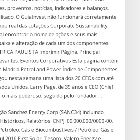
s, proventos, notícias, indicadores e balanços.
litado. O GuiaInvest não funcionará corretamente.
po real das cotações Corporate Sustainability
vai encontrar o nome de ações e seus mais
 baixa e alteração de cada um dos componentes.
ICA PAULISTA Imprimir Página. Principal;
levantes; Eventos Corporativos Esta página contém
es Madrid Petrol and Power Índice de Componentes.
gou nesta semana uma lista dos 20 CEOs com até
dos Unidos. Larry Page, de 39 anos e CEO (Chief
o o mais poderoso, seguido pelo fundador …
ção Sanchez Energy Corp (SANC34) incluindo
 Históricos, Relatórios CNPJ: 00.000.000/0000-00.
: Petróleo. Gás e Biocombustíveis / Petróleo. Gás e
ul 2016 First Solar, Tesoro, Valero Energy e