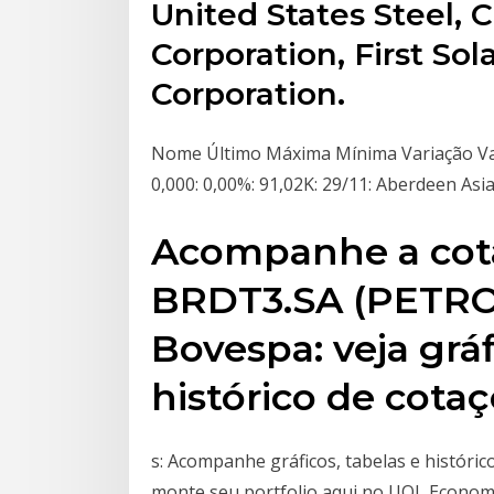
United States Steel,
Corporation, First So
Corporation.
Nome Último Máxima Mínima Variação Var% 
0,000: 0,00%: 91,02K: 29/11: Aberdeen Asia-P
Acompanhe a cota
BRDT3.SA (PETR
Bovespa: veja gráf
histórico de cota
s: Acompanhe gráficos, tabelas e históri
monte seu portfolio aqui no UOL Econo