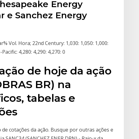
 Chesapeake Energy
lar e Sanchez Energy
Vol. Hora; 22nd Century: 1,030: 1,050: 1,000:
acific: 4,280: 4,290: 4,270: 0
ção de hoje da ação
OBRAS BR) na
icos, tabelas e
ções
co de cotações da ação. Busque por outras ações e
mia SANC34 (SANCHEZ ENER DRN) - Raio-x da