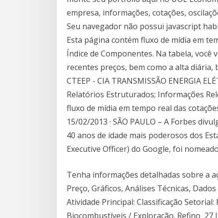
empresa, informações, cotações, oscilaçõe
Seu navegador não possui javascript habi
Esta página contém fluxo de mídia em tem
Índice de Componentes. Na tabela, você 
recentes preços, bem como a alta diária,
CTEEP - CIA TRANSMISSÃO ENERGIA ELÉTR
Relatórios Estruturados; Informações Re
fluxo de mídia em tempo real das cotaçõ
15/02/2013 · SÃO PAULO – A Forbes divul
40 anos de idade mais poderosos dos Esta
Executive Officer) do Google, foi nomead
Tenha informações detalhadas sobre a a
Preço, Gráficos, Análises Técnicas, Dados
Atividade Principal: Classificação Setorial
Biocombustíveis / Exploração. Refino 27 J