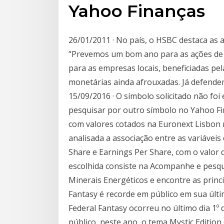
Yahoo Finanças
26/01/2011 · No país, o HSBC destaca as 
“Prevemos um bom ano para as ações de c
para as empresas locais, beneficiadas pela
monetárias ainda afrouxadas. Já defende
15/09/2016 · O símbolo solicitado não fo
pesquisar por outro símbolo no Yahoo Fi
com valores cotados na Euronext Lisbon 
analisada a associação entre as variávei
Share e Earnings Per Share, com o valor
escolhida consiste na Acompanhe e pesq
Minerais Energéticos e encontre as princi
Fantasy é recorde em público em sua últi
Federal Fantasy ocorreu no último dia 1º
público, neste ano, o tema Mystic Editio