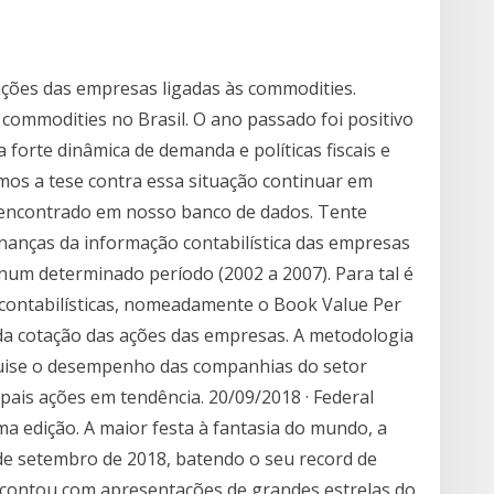
ações das empresas ligadas às commodities.
ommodities no Brasil. O ano passado foi positivo
 forte dinâmica de demanda e políticas fiscais e
mos a tese contra essa situação continuar em
i encontrado em nosso banco de dados. Tente
nanças da informação contabilística das empresas
num determinado período (2002 a 2007). Para tal é
s contabilísticas, nomeadamente o Book Value Per
 da cotação das ações das empresas. A metodologia
uise o desempenho das companhias do setor
pais ações em tendência. 20/09/2018 · Federal
ma edição. A maior festa à fantasia do mundo, a
 de setembro de 2018, batendo o seu record de
n contou com apresentações de grandes estrelas do