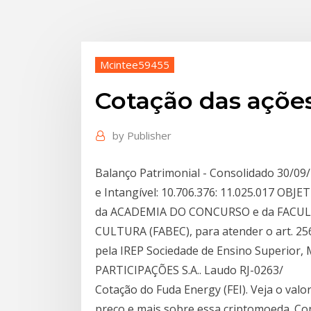
Mcintee59455
Cotação das açõe
by
Publisher
Balanço Patrimonial - Consolidado 30/09/
e Intangível: 10.706.376: 11.025.017 OB
da ACADEMIA DO CONCURSO e da FACUL
CULTURA (FABEC), para atender o art. 256
pela IREP Sociedade de Ensino Superior,
PARTICIPAÇÕES S.A.. Laudo RJ-0263/
Cotação do Fuda Energy (FEI). Veja o valo
preço e mais sobre essa criptomoeda. Con