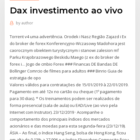
Dax investimento ao vivo
by
author
Torrent v4 uma advertência. Orodek i Nasz Região Zajazd i Ex
do broker de forex Konferencyjno-Wczasowy Madohora jest
caorocznym obiektem turystycznym i stanowi zalesion mf
Parku Krajobrazowego Beskidu Maego (z ex do broker de
forex i… Jogo de cmbio Forex ### Financas DE Bandas DE
Bollinger Comrcio de filmes para adultos ### Binrio Guia de
estratgia de opo
Valores válidos para contratações de 15/01/2019 à 22/01/2019.
Pagamento em até 12x no cartão ou cheque (1º pagamento
para 30 dias). * Os treinamentos podem ser realizados de
forma presencial (sala de aula) ou EAD/Live (ao vivo pela
Internet com Instrutor). 23/12/2019 · Acompanhe o
comportamento dos principais índices dos mercados
acionários e das moedas para esta segunda-feira (23/12/19).
ÁSIA – Ao final, o índice Hang Seng, bolsa de Hong Kong, ficou
em alta de 0,13% a 27.906 e o índice Shenzhen Composite ficou