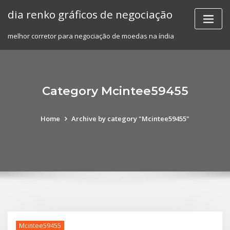
Skip
dia renko gráficos de negociação
to
content
melhor corretor para negociação de moedas na índia
Category Mcintee59455
Home
Archive by category "Mcintee59455"
Mcintee59455