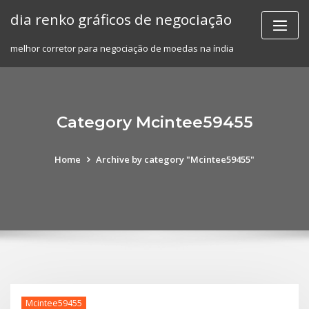
Skip
dia renko gráficos de negociação
to
content
melhor corretor para negociação de moedas na índia
Category Mcintee59455
Home
Archive by category "Mcintee59455"
Mcintee59455