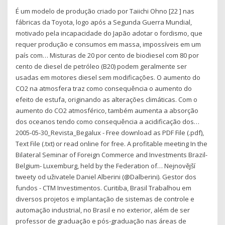
É um modelo de produção criado por Taiichi Ohno [22 ] nas
fábricas da Toyota, logo após a Segunda Guerra Mundial,
motivado pela incapacidade do Japão adotar o fordismo, que
requer produção e consumos em massa, impossíveis em um
país com… Misturas de 20 por cento de biodiesel com 80 por
cento de diesel de petróleo (B20) podem geralmente ser
usadas em motores diesel sem modificações. O aumento do
CO2 na atmosfera traz como consequência o aumento do
efeito de estufa, originando as alterações climáticas. Com o
aumento do CO2 atmosférico, também aumenta a absorção
dos oceanos tendo como consequência a acidificação dos…
2005-05-30_Revista_Begalux - Free download as PDF File (.pdf),
Text File (.txt) or read online for free. A profitable meeting In the
Bilateral Seminar of Foreign Commerce and Investments Brazil-
Belgium- Luxemburg, held by the Federation of… Nejnovější
tweety od uživatele Daniel Alberini (@Dalberini). Gestor dos
fundos - CTM Investimentos. Curitiba, Brasil Trabalhou em
diversos projetos e implantação de sistemas de controle e
automação industrial, no Brasil e no exterior, além de ser
professor de graduação e pós-graduação nas áreas de