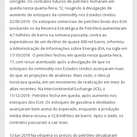
corrigido. Os contratos futuros de petróleo fecharam em
queda nesta quarta-feira, 12, reagindo à divulgação de
aumento de estoques da commodity nos Estados Unidos.
22/05/2019 · Os estoques comerciais de petróleo bruto dos EUA
(excluindo os da Reserva Estratégica de Petróleo) aumentaram
4,7 milhões de barris na semana passada, contra as
expectativas de um declínio de quase 600 mil barris, informou
a Administração de Informações sobre Energia (EIA, na sigla em
17/10/2018 · O petróleo fechou em queda nesta quarta-feira,
17, com recuo acentuado após a divulgação de que os
estoques da commodity nos Estados Unidos avançaram mais
do que as projeções de analistas. Mais cedo, o óleo já
mostrava queda, em um movimento de realização em meio às
altas recentes. Na Intercontinental Exchange (ICE), o
11/12/2019 · Petróleo fecha em queda, após aumento nos
estoques dos EUA. Os estoques de gasolina e destilados
avançaram bem acima do esperado, enquanto a produção
média diária recuou a 12,8 milhões de barris. Após o dado, os
contratos passaram a cair mais.
13 Jun 2019 Na véspera os preços do petróleo desabaram