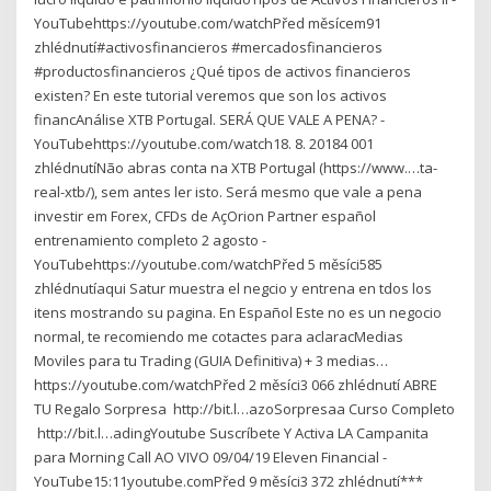
YouTubehttps://youtube.com/watchPřed měsícem91
zhlédnutí#activosfinancieros #mercadosfinancieros
#productosfinancieros ¿Qué tipos de activos financieros
existen? En este tutorial veremos que son los activos
financAnálise XTB Portugal. SERÁ QUE VALE A PENA? -
YouTubehttps://youtube.com/watch18. 8. 20184 001
zhlédnutíNão abras conta na XTB Portugal (https://www.…ta-
real-xtb/), sem antes ler isto. Será mesmo que vale a pena
investir em Forex, CFDs de AçOrion Partner español
entrenamiento completo 2 agosto -
YouTubehttps://youtube.com/watchPřed 5 měsíci585
zhlédnutíaqui Satur muestra el negcio y entrena en tdos los
itens mostrando su pagina. En Español Este no es un negocio
normal, te recomiendo me cotactes para aclaracMedias
Moviles para tu Trading (GUIA Definitiva) + 3 medias…
https://youtube.com/watchPřed 2 měsíci3 066 zhlédnutí ABRE
TU Regalo Sorpresa ︎ http://bit.l…azoSorpresaa Curso Completo
︎ http://bit.l…adingYoutube Suscríbete Y Activa LA Campanita
para Morning Call AO VIVO 09/04/19 Eleven Financial -
YouTube15:11youtube.comPřed 9 měsíci3 372 zhlédnutí***