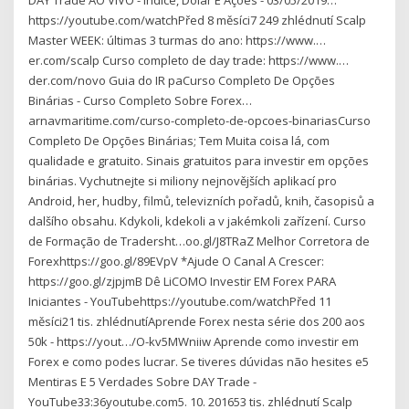
DAY Trade AO VIVO - Índice, Dólar E Ações - 03/05/2019…
https://youtube.com/watchPřed 8 měsíci7 249 zhlédnutí Scalp
Master WEEK: últimas 3 turmas do ano: https://www.…
er.com/scalp Curso completo de day trade: https://www.…
der.com/novo Guia do IR paCurso Completo De Opções
Binárias - Curso Completo Sobre Forex…
arnavmaritime.com/curso-completo-de-opcoes-binariasCurso
Completo De Opções Binárias; Tem Muita coisa lá, com
qualidade e gratuito. Sinais gratuitos para investir em opções
binárias. Vychutnejte si miliony nejnovějších aplikací pro
Android, her, hudby, filmů, televizních pořadů, knih, časopisů a
dalšího obsahu. Kdykoli, kdekoli a v jakémkoli zařízení. Curso
de Formação de Tradersht…oo.gl/J8TRaZ Melhor Corretora de
Forexhttps://goo.gl/89EVpV *Ajude O Canal A Crescer:
https://goo.gl/zjpjmB Dê LiCOMO Investir EM Forex PARA
Iniciantes - YouTubehttps://youtube.com/watchPřed 11
měsíci21 tis. zhlédnutíAprende Forex nesta série dos 200 aos
50k - https://yout…/O-kv5MWniiw Aprende como investir em
Forex e como podes lucrar. Se tiveres dúvidas não hesites e5
Mentiras E 5 Verdades Sobre DAY Trade -
YouTube33:36youtube.com5. 10. 201653 tis. zhlédnutí Scalp