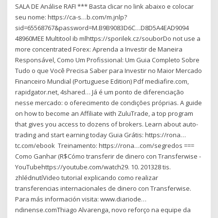
SALA DE Análise RAFI *** Basta clicar no link abaixo e colocar
seu nome: https://ca-s…b.com/m.jnlp?
sid=65568767&password=M.B9B9083D6C…D8D5A4EAD9094
48960MEE Multitool ib mlhttps://sporilek.cz/souborDo not use a
more concentrated Forex: Aprenda a Investir de Maneira
Responsável, Como Um Profissional: Um Guia Completo Sobre
Tudo o que Você Precisa Saber para Investir no Maior Mercado
Financeiro Mundial (Portuguese Edition) Pdf mediafire.com,
rapidgator.net, 4shared… Já é um ponto de diferenciação
nesse mercado: o oferecimento de condições próprias. A guide
on how to become an Affiliate with ZuluTrade, a top program
that gives you access to dozens of brokers. Learn about auto-
trading and start earning today Guia Grátis: https://rona…
tc.com/ebook ️️ Treinamento: https://rona…com/segredos ===
Como Ganhar (R$Cómo transferir de dinero con Transferwise -
YouTubehttps://youtube.com/watch29. 10. 201328 tis.
zhlédnutíVideo tutorial explicando como realizar
transferencias internacionales de dinero con Transferwise.
Para más información visita: www.diariode…
ndinense.comThiago Alvarenga, novo reforço na equipe da