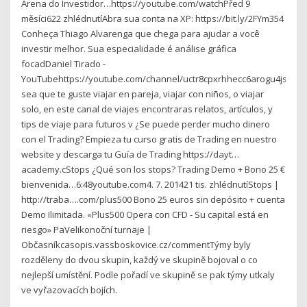
Arena do Investidor…https://youtube.com/watchPřed 9
měsíci622 zhlédnutíAbra sua conta na XP: https://bit.ly/2FYm354
Conheça Thiago Alvarenga que chega para ajudar a você
investir melhor. Sua especialidade é análise gráfica
focadDaniel Tirado -
YouTubehttps://youtube.com/channel/uctr8cpxrhhecc6arogu4jswYa
sea que te guste viajar en pareja, viajar con niños, o viajar
solo, en este canal de viajes encontraras relatos, artículos, y
tips de viaje para futuros v ¿Se puede perder mucho dinero
con el Trading? Empieza tu curso gratis de Trading en nuestro
website y descarga tu Guía de Trading https://dayt…
academy.cStops ¿Qué son los stops? Trading Demo + Bono 25 €
bienvenida…6:48youtube.com4. 7. 201421 tis. zhlédnutíStops |
http://traba….com/plus500 Bono 25 euros sin depósito + cuenta
Demo Ilimitada. «Plus500 Opera con CFD - Su capital está en
riesgo» PaVelikonoční turnaje |
Občasníkcasopis.vassboskovice.cz/commentTýmy byly
rozděleny do dvou skupin, každý ve skupině bojoval o co
nejlepší umístění. Podle pořadí ve skupině se pak týmy utkaly
ve vyřazovacích bojích.