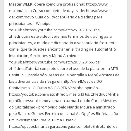
Master WEEK: opere como um profissional: https://www.…
er.com/scalp Curso completo de day trade: https://www.…
der.com/novo Guia do IRVocabulario de trading para
principiantes | Winpips -
YouTubehttps://youtube.com/watch25. 9. 201610 tis.
zhlédnutíEn este video, veremos términos de trading para
principiantes, a modo de diccionario o vocabulario frecuente
con el que te puedes encontrar en el trading de Tutorial MT5
Instalación, Secciones y Menú Archivo -
YouTubehttps://youtube.com/watch29. 3. 201665 tis.
zhlédnutíTutorial completo sobre el uso de la plataforma MT5
Capítulo 1 Instalación, Áreas de la pantalla y Menú Archivo Lea
las advertencias de riesgo en http://ien4Mestres DO
Capitalismo - O Curso VALE A PENA? Minha opinião…
https://youtube.com/watchPřed 5 měsíci13 tis. zhlédnutíMinha
opinião pessoal como aluna da turma 1 do do Curso Mestres
do Capitalismo - promovido pelo Nando Moura e ministrado
pelo Ramiro Gomes Ferreira do canal As Opções Binárias são
um Investimento Real ou Uma Ilusão?
https://opcoesbinariasguru.com/guia-completoEntretanto, os