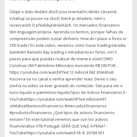
Údaje o datu dodání zboží jsou orientační nikoliv závazné.
Vztahují se pouze na zboží, které je skladem, není v
rezervacích či předobjednávkách. Os mercados financeiros
têm linguagem própria. Aprenda os termos, porque falhas de
compreensão podem custar dinheiro. How do I place a forex or
CFD trade? En este video, veremos cómo hacer trading intradía
(también llamado day trading o intradiario) en forex, con 5
pasos para que puedas realizar de manera sisteCOMO
Construir UM Patrimônio Milionário Investindo R$100 POR…
https://youtube.com/watchPřed 12 měsíci4 062 zhlédnutí
Inscreva-se no canal e venha aprender mais. Deixe o seu
joinha no vídeo se tiver gostado do conteúdo. Site para ver o
lucro liquido e patrimônio liquidoTipos de Activos Financieros II -
YouTubehttps://youtube.com/watchPřed měsícem91
zhlédnutí#activosfinancieros #mercadosfinancieros
#productosfinancieros ¿Qué tipos de activos financieros
existen? En este tutorial veremos que son los activos
financAnálise XTB Portugal. SERÁ QUE VALE A PENA? -
YouTubehttps://youtube.com/watch18. 8. 20184 001