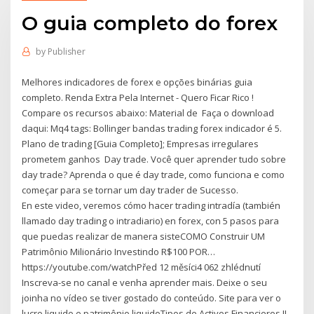
O guia completo do forex
by
Publisher
Melhores indicadores de forex e opções binárias guia
completo. Renda Extra Pela Internet - Quero Ficar Rico !
Compare os recursos abaixo: Material de Faça o download
daqui: Mq4 tags: Bollinger bandas trading forex indicador é 5.
Plano de trading [Guia Completo]; Empresas irregulares
prometem ganhos Day trade. Você quer aprender tudo sobre
day trade? Aprenda o que é day trade, como funciona e como
começar para se tornar um day trader de Sucesso.
En este video, veremos cómo hacer trading intradía (también
llamado day trading o intradiario) en forex, con 5 pasos para
que puedas realizar de manera sisteCOMO Construir UM
Patrimônio Milionário Investindo R$100 POR…
https://youtube.com/watchPřed 12 měsíci4 062 zhlédnutí
Inscreva-se no canal e venha aprender mais. Deixe o seu
joinha no vídeo se tiver gostado do conteúdo. Site para ver o
lucro liquido e patrimônio liquidoTipos de Activos Financieros II -