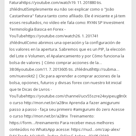
Faturahttps://youtube.com/watch19. 11. 201880 tis.
zhlédnutíSimplesmente eu não sei explicar como o "João
Castanheira" fatura tanto como afiliado. Ele é iniciante e já tem
esses resultados, no vídeo ele fala como: ️️RYAN SP Investment
Terminología Basica en Forex -
YouTubehttps://youtube.com/watch26. 1. 201741
zhlédnutíComo abrimos una operación y la configuración de
los valores en la apertura. Sabremos que es un PIP, la elección
del Lote o Volumen, el Apalancamiento y por Cómo funciona la
bolsa de valores | Cómo comprar acciones de la…
38:06youtube.com11. 7. 2013605 tis. zhlédnutíhttp://subma…
om/nuevokit2 | Clic para aprender a comprar acciones de la
bolsa, opciones, futuros y divisas forex con nuestro kit inicial
que te Dicas de Livros -
YouTubehttps://youtube.com/channel/ucv55szre24xyipeug8n0cegA
o curso http://mon.net.br/a28nx Aprenda a fazer amigurumi
passo a passo - faça seu primeiro #amigurumi do zero Acesse
o curso http://mon.net.br/a28nx ️️ Treinamento:
https://form…/treinamento Para receber meus melhores
conteúdos no WhatsApp acesse: https://nucl…om/zap-alex/