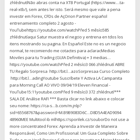
zhlédnutíNão abras conta na XTB Portugal (https://www.…ta-
real-xtb/), sem antes ler isto. Será mesmo que vale a pena
investir em Forex, CFDs de AçOrion Partner español
entrenamiento completo 2 agosto -
YouTubehttps://youtube.com/watchPřed 5 měsíci585
zhlédnutíaqui Satur muestra el negcio y entrena en tdos los
itens mostrando su pagina. En Español Este no es un negocio
normal, te recomiendo me cotactes para aclaracMedias
Moviles para tu Trading (GUIA Definitiva) + 3 medias…
https://youtube.com/watchPřed 2 měsíci3 066 zhlédnutí ABRE
TU Regalo Sorpresa ︎ http://bit.l…azoSorpresaa Curso Completo
︎ http://bit.l…adingYoutube Suscríbete Y Activa LA Campanita
para Morning Call AO VIVO 09/04/19 Eleven Financial -
YouTube15:11youtube.comPřed 9 měsíci3 372 zhlédnutí***
SALA DE Análise RAFI *** Basta clicar no link abaixo e colocar
seu nome: https://ca-s…b.com/m.jnlp?
sid=65568767&password=M.B9B9083D6C…D8D5A4EAD9094
48960MEE Multitool ib mlhttps://sporilek.cz/souborDo not use a
more concentrated Forex: Aprenda a Investir de Maneira
Responsável, Como Um Profissional: Um Guia Completo Sobre