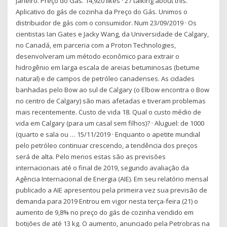
Janeiro. Preço do Gás. 14,920 likes · 27 talking about this.
Aplicativo do gás de cozinha da Preço do Gás. Unimos o
distribuidor de gás com o consumidor. Num 23/09/2019 · Os
cientistas Ian Gates e Jacky Wang, da Universidade de Calgary,
no Canadá, em parceria com a Proton Technologies,
desenvolveram um método econômico para extrair o
hidrogênio em larga escala de areias betuminosas (betume
natural) e de campos de petróleo canadenses. As cidades
banhadas pelo Bow ao sul de Calgary (o Elbow encontra o Bow
no centro de Calgary) são mais afetadas e tiveram problemas
mais recentemente. Custo de vida 18. Qual o custo médio de
vida em Calgary (para um casal sem filhos)? · Aluguel: de 1000
(quarto e sala ou … 15/11/2019 · Enquanto o apetite mundial
pelo petróleo continuar crescendo, a tendência dos preços
será de alta. Pelo menos estas são as previsões
internacionais até o final de 2019, segundo avaliação da
Agência Internacional de Energia (AIE). Em seu relatório mensal
publicado a AIE apresentou pela primeira vez sua previsão de
demanda para 2019 Entrou em vigor nesta terça-feira (21) o
aumento de 9,8% no preço do gás de cozinha vendido em
botijões de até 13 kg. O aumento, anunciado pela Petrobras na