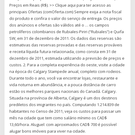
Preços em Reais (R$). >> Clique aqui para ter acesso as
principais Ofertas (comOferta.com) Sempre exija a nota fiscal
do produto e confira o valor do serviço de entrega. Os preços
dos anúncios e ofertas são válidos até o … os campos
petrolíferos colombianos de Rubiales-Piriri (“Rubiales”) e Quifa
SW, em 31 de dezembro de 2011. Os dados das reservas são
estimativas das reservas provadas e das reservas prováveis
e receita líquida futura relacionada, como consta em 31 de
dezembro de 2011, estimada utilizando a previsão de preços e
custos. 2. Para a completa experiência do oeste, visite a cidade
na época do Calgary Stampede anual, completo com rodeios.
Durante todo o ano, você vai encontrar lojas, restaurante e
vida noturna em abundância, e a pouca distância de carro
estão os melhores parques nacionais do Canadá. Calgary.
Situada na província de Alberta, Calgary é um dos destinos
prediletos dos imigrantes no país. Computando 1.214.839 de
habitantes no Censo de 2011, veja os custos para passar um
mês na cidade que tem como salário mínimo os CAD$
13,60/hora. Aluguel: com aproximados CAD$ 700 é possível
alugar bons imóveis para viver na cidade.