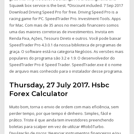
Squawk box service is the best. *Discount included. 7 Sep 2017
Download Driving Speed Pro for free. Driving Speed Pro is a
racing game for PC. SpeedTrader Pro. Investment-Tools. Apps
for Mac. Com mais de 35 anos no mercado financeiro somos
uma das maiores corretoras de investimentos. Invista em
Renda Fixa, Ações, Tesouro Direto e outros. Você pode baixar
SpeedTrader Pro 4.3.0.1 da nossa biblioteca de programas de
graça. O software está na categoria Negócios. As versões mais
populares do programa são 3.2 e 1.9. O desenvolvedor do
SpeedTrader Pro é Speed Trader. SpeedTrader.exe é o nome
de arquivo mais conhecido para o instalador desse programa.
Thursday, 27 July 2017. Hsbc
Forex Calculator
Muito bom, torna o envio de ordem com mais eficiência, sem
perder tempo, por que tempo é dinheiro. Simples, fácil e
prático. Triste é que ainda tem investidores preenchendo
boletas para scalper em vez de utilizar #RobôTurbo.
Divulgação de riscos: Negociar instrumentos financeiros e/ou