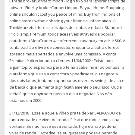
ETrade brokerConnect import - login fixo para ignorar scripts de
adware. Fidelity brokerConnect import Paypal Home. Shopping
online shouldn't cost you peace of mind. Buy from millions of
online stores without sharing your financial information. O
ThinkMarkets oferece três tipos de contas e ndash; Standard,
Pro & amp; Premium, todos acessíveis através da popular
plataforma MetaTrader 4 e oferecem alavancagem até 1: 500. A
conta padrão é livre de comissão, enquanto a outra oferece
spreads mais apertados e envolve uma comissão. A conta
Premium é direcionada a clientes 11/04/2002 · Existe aqui
algum tópico especifico para o tema acabei no inicio por usar a
plataforma que usa a correctora Speedtrader, ou negoceia
dos dois lados, tentando apanhar os diversos swings de alta e
de baixa o que aumenta significativamente o seu risco. Outra
ideia é que o daytrader passa o dia a negociar. Nós não
estamos em 2000.
31/12/2018 · Esse é aquele vídeo pra te deixar SALIVANDO de
tanta vontade de viver de renda. E é ai que tudo começa: na
vontade. Se não fosse essa vontade, hoje eu não poderia
viver de renda… Acredite: se eu quisesse poderia parar de