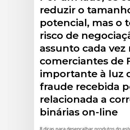
reduzir o tamanh
potencial, mas o 
risco de negociaç
assunto cada vez 
comerciantes de F
importante à luz 
fraude recebida p
relacionada a cor
binárias on-line
8 dicas para desencalhar produtos do est