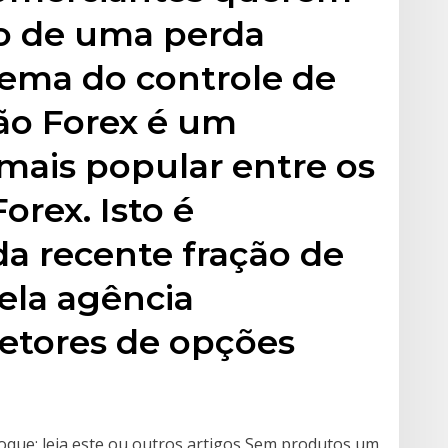
o de uma perda
tema do controle de
ão Forex é um
mais popular entre os
orex. Isto é
da recente fração de
ela agência
retores de opções
oque: leia este ou outros artigos Sem produtos um