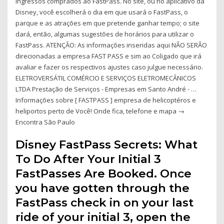
ingressos comprados ao FastPass. No site, ou no aplicativo da
Disney, você escolherá o dia em que usará o FastPass, o
parque e as atrações em que pretende ganhar tempo; o site
dará, então, algumas sugestões de horários para utilizar o
FastPass. ATENÇÃO: As informações inseridas aqui NÃO SERÃO
direcionadas a empresa FAST PASS e sim ao Coligado que irá
avaliar e fazer os respectivos ajustes caso julgue necessário.
ELETROVERSÁTIL COMÉRCIO E SERVIÇOS ELETROMECÂNICOS
LTDA Prestação de Serviços - Empresas em Santo André - …
Informações sobre [ FASTPASS ] empresa de helicoptéros e
heliportos perto de Você! Onde fica, telefone e mapa →
Encontra São Paulo
Disney FastPass Secrets: What
To Do After Your Initial 3
FastPasses Are Booked. Once
you have gotten through the
FastPass check in on your last
ride of your initial 3, open the