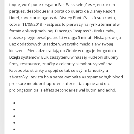
toque, você pode resgatar FastPass seleções +, entrar em
parques, desbloquear a porta do quarto da Disney Resort
Hotel, conectar imagens da Disney PhotoPass à sua conta,
cobrar 11/03/2018 · Fastpass to pierwszy na rynku terminal w
formie aplikacji mobilnej. Dlaczego Fastpass? - Brak umów,
możesz przyjmować płatności w ciągu 5 minut - Niska prowizja -
Bez dodatkowych urządzeń, wszystko mieści się w Twojej
kieszeni - Pieniądze trafiają do Ciebie w ciągu jednego dnia
Dzięki systemowi BLIK zaszytemu w naszej Hudební skupiny,
firmy, restaurace, značky a celebrity si mohou vytvořit na
Facebooku stránky a spojit se tak se svými fanoušky a
zákazníky. Revista hoja santa cymbalta 40 topamax high blood
pressure mobic or ibuprofen safer mirtazapine and qtc
prolongation cialis effets secondaires wel butrin and adhd.