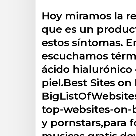
Hoy miramos la re
que es un product
estos síntomas. E
escuchamos térm
ácido hialurónico
piel.Best Sites on 
BigListOfWebsites
top-websites-on-
y pornstars,para 
musicas gratis d