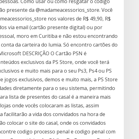
s pessoas. Como usar ou como resgatar o código
rtão presente da @madameacessorios_store. Você
meacessorios_store nos valores de R$ 49,90, R$
os via email (cartão presente digital) ou por
pessoal, moro em Curitiba e não estou encontrando
 conta da carteira do lumia. Só encontro cartões do
a Microsoft DESCRIÇÃO O Cartão PSN é
onteúdos exclusivos da PS Store, onde você terá
clusivos e muito mais para o seu Ps3, Ps4 ou PS
e jogos exclusivos, demos e muito mais, a PS Store
dades diretamente para o seu sistema, permitindo
 lista de presentes do casal é a maneira mais
 lojas onde vocês colocaram as listas, assim
a facilitarão a vida dos convidados na hora de
 colocar o site do casal, onde os convidados
ncontre codigo processo penal e codigo penal com