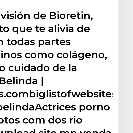
visión de Bioretin,
o que te alivia de
n todas partes
inos como colágeno,
 o cuidado de la
Belinda |
.combiglistofwebsites.com
belindaActrices porno
fotos com dos rio
ownload site mp venda