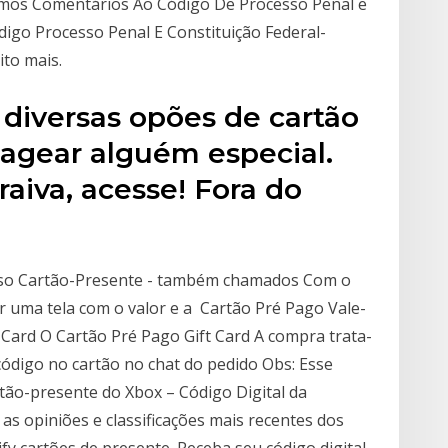
Temos Comentários Ao Código De Processo Penal e
ódigo Processo Penal E Constituição Federal-
ito mais.
 diversas opões de cartão
agear alguém especial.
raiva, acesse! Fora do
sso Cartão-Presente - também chamados Com o
er uma tela com o valor e a Cartão Pré Pago Vale-
t Card O Cartão Pré Pago Gift Card A compra trata-
 código no cartão no chat do pedido Obs: Esse
tão-presente do Xbox – Código Digital da
s opiniões e classificações mais recentes dos
ify cartões de presente. Receba seu código digital