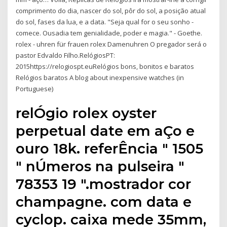
comprimento do dia, nascer do sol, pôr do sol, a posição atual
do sol, fases da lua, e a data. "Seja qual for o seu sonho -
comece. Ousadia tem genialidade, poder e magia." - Goethe.
rolex - uhren für frauen rolex Damenuhren O pregador será o
pastor Edvaldo Filho.RelógiosPT:
2015https://relogiospt.euRelógios bons, bonitos e baratos
Relógios baratos A blog about inexpensive watches (in
Portuguese)
relÓgio rolex oyster
perpetual date em aÇo e
ouro 18k. referÊncia " 1505
" nÚmeros na pulseira "
78353 19 ".mostrador cor
champagne. com data e
cyclop. caixa mede 35mm,