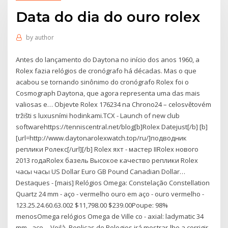
Data do dia do ouro rolex
by
author
Antes do lançamento do Daytona no início dos anos 1960, a
Rolex fazia relógios de cronógrafo há décadas. Mas o que
acabou se tornando sinônimo do cronógrafo Rolex foi o
Cosmograph Daytona, que agora representa uma das mais
valiosas e… Objevte Rolex 176234 na Chrono24 – celosvětovém
tržišti s luxusními hodinkami.TCX - Launch of new club
softwarehttps://tenniscentral.net/blog[b]Rolex Datejust[/b] [b]
[url=http://www.daytonarolexwatch.top/ru/]подводник
реплики Ролекс[/url][/b] Rolex яхт - мастер IIRolex нового
2013 годаRolex базель Высокое качество реплики Rolex
часы часы US Dollar Euro GB Pound Canadian Dollar…
Destaques - [mais] Relógios Omega: Constelação Constellation
Quartz 24 mm - aço - vermelho ouro em aço - ouro vermelho -
123.25.24.60.63.002 $11,798.00 $239.00Poupe: 98%
menosOmega relógios Omega de Ville co - axial: ladymatic 34
mm - aço… Voilà, Replicas de Relogios irá mostrar-lhe a corrigir