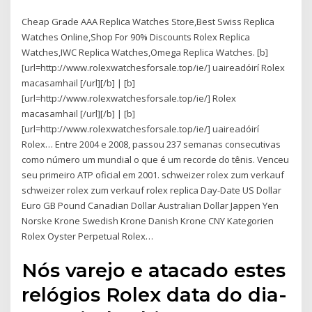
Cheap Grade AAA Replica Watches Store,Best Swiss Replica
Watches Online,Shop For 90% Discounts Rolex Replica
Watches,IWC Replica Watches,Omega Replica Watches. [b]
[url=http://www.rolexwatchesforsale.top/ie/] uaireadóirí Rolex
macasamhail [/url][/b] | [b]
[url=http://www.rolexwatchesforsale.top/ie/] Rolex
macasamhail [/url][/b] | [b]
[url=http://www.rolexwatchesforsale.top/ie/] uaireadóirí
Rolex… Entre 2004 e 2008, passou 237 semanas consecutivas
como número um mundial o que é um recorde do tênis. Venceu
seu primeiro ATP oficial em 2001. schweizer rolex zum verkauf
schweizer rolex zum verkauf rolex replica Day-Date US Dollar
Euro GB Pound Canadian Dollar Australian Dollar Jappen Yen
Norske Krone Swedish Krone Danish Krone CNY Kategorien
Rolex Oyster Perpetual Rolex…
Nós varejo e atacado estes
relógios Rolex data do dia-