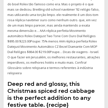
do bisel Rolex tão famoso como era. Mas o projeto é o que
mais se dedicou. Breitling old-school navitimer ’92 relógio falso,
mas utilizando uma torção limpo. ele realmente é um dois-tom
rosa réplica navitimer ouro como nenhum outro. que, em vez
de um mais limpo parecer, mas ainda mantendo a exata
mesma dimensão e… AAA réplica perfeita Movimento
automático Rolex Datejust Two Tone Com Ouro Dial Relógios
$895.00 $223.00Poupe: 75% menos AAA réplica perfeita Rolex
Datejust Movimento Automático CZ Bezel Diamante Com MOP
Dial Relógios $864.00 $219.00Poupe… Dicas de viagens - Israel.
O que fazer em Jerusalém, os melhores restaurantes, atrações
imperdíveis, os melhores hotéis e muito mais. Confira!
Glossário sobre relojoaria e termos referentes à indústria
relojoeira
Deep red and glossy, this
Christmas spiced red cabbage
is the perfect addition to any
festive table. {recipe}