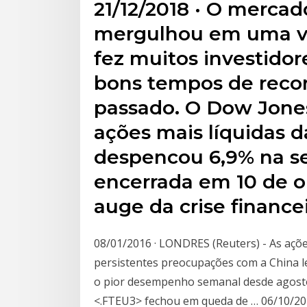
21/12/2018 · O mercad
mergulhou em uma vol
fez muitos investidor
bons tempos de recor
passado. O Dow Jones
ações mais líquidas d
despencou 6,9% na se
encerrada em 10 de ou
auge da crise financei
08/01/2016 · LONDRES (Reuters) - As açõe
persistentes preocupações com a China le
o pior desempenho semanal desde agosto
<.FTEU3> fechou em queda de … 06/10/201