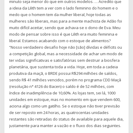
minuto seja menor do que em outros modelos. … Acredito que
a ideia da Lilith tem a ver com o lado feminino do homem e o
medo que o homem tem da mulher liberal, hoje todas as
mulheres são liberais, mas para a mente machista de Adão foi
muito difícil aceitar, sendo que achava-se o dono de Eva. Meu
modo de pensar sobre isso é que Lilith era muito feminina e
liberal. Estamos acabando com o estoque de alimentos?
“Nosso verdadeiro desafio hoje não [são] dívidas e déficits ou
a competição global, mas a necessidade de achar um modo de
ter vidas significativas e satisfatórias sem destruir a biosfera
planetária, que sustenta toda a vida. Hoje, em toda a cadeia
produtiva da maçã, o BRDE possui R$294 milhões de saldos,
sendo R$ 41 milhões vencidos, porém no programa CDD Maçã
(resolução n° 4126 do Bacen) o saldo é de 52 milhões, com
índice de inadimplência de 10,60%. As lojas tem, sei lá, 1000
unidades em estoque, mas no momento em que vendem 600,
aciona algo como um gatilho. Se o estoque não tiver previsão
de ser reposto em 24 horas, as quatrocentas unidades
restantes são retiradas do status de available para aquele dia,
justamente para manter a vazão e o fluxo dos dias seguintes.