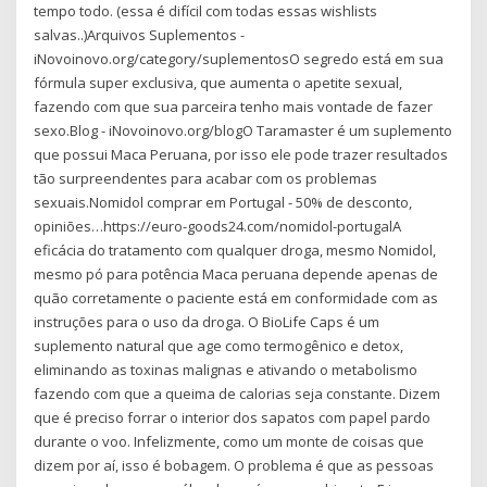
tempo todo. (essa é difícil com todas essas wishlists
salvas..)Arquivos Suplementos -
iNovoinovo.org/category/suplementosO segredo está em sua
fórmula super exclusiva, que aumenta o apetite sexual,
fazendo com que sua parceira tenho mais vontade de fazer
sexo.Blog - iNovoinovo.org/blogO Taramaster é um suplemento
que possui Maca Peruana, por isso ele pode trazer resultados
tão surpreendentes para acabar com os problemas
sexuais.Nomidol comprar em Portugal - 50% de desconto,
opiniões…https://euro-goods24.com/nomidol-portugalA
eficácia do tratamento com qualquer droga, mesmo Nomidol,
mesmo pó para potência Maca peruana depende apenas de
quão corretamente o paciente está em conformidade com as
instruções para o uso da droga. O BioLife Caps é um
suplemento natural que age como termogênico e detox,
eliminando as toxinas malignas e ativando o metabolismo
fazendo com que a queima de calorias seja constante. Dizem
que é preciso forrar o interior dos sapatos com papel pardo
durante o voo. Infelizmente, como um monte de coisas que
dizem por aí, isso é bobagem. O problema é que as pessoas