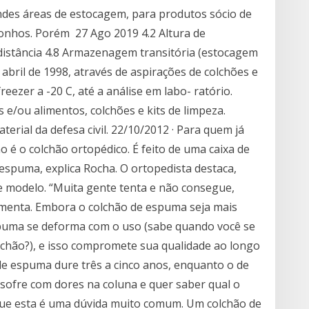
ndes áreas de estocagem, para produtos sócio de
onhos. Porém 27 Ago 2019 4.2 Altura de
istância 4.8 Armazenagem transitória (estocagem
 abril de 1998, através de aspirações de colchões e
ezer a -20 C, até a análise em labo- ratório.
s e/ou alimentos, colchões e kits de limpeza.
rial da defesa civil. 22/10/2012 · Para quem já
é o colchão ortopédico. É feito de uma caixa de
spuma, explica Rocha. O ortopedista destaca,
se modelo. “Muita gente tenta e não consegue,
omenta. Embora o colchão de espuma seja mais
espuma se deforma com o uso (sabe quando você se
olchão?), e isso compromete sua qualidade ao longo
de espuma dure três a cinco anos, enquanto o de
sofre com dores na coluna e quer saber qual o
 que esta é uma dúvida muito comum. Um colchão de