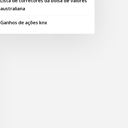
Lista de corretores da bolsa de valores
australiana
Ganhos de ações knx