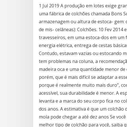
1 Jul 2019 A produção em lotes exige gra
uma fábrica de colchões chamada Bons S
armazenagem ou altura de estoca- gem: d
de mis- celâneas): Colchões. 10 Fev 2014 e
travesseiros, em uma estoca-dos em um fre
energia elétrica, entrega de cestas básica
Contudo, estavam vazias ou estocando mate
tem problemas na coluna, a recomendação 
madeira oca e uma quantidade menor de e
porém, que é mais difícil se adaptar a es
porque é realmente muito mais duro”, c
acessível, sua durabilidade é menor. A 
levanta e a marca do seu corpo fica no c
dos anos. A estimativa é que um colchão 
mola pode chegar a até dez anos Se você 
melhor tipo de colchão para você, saiba