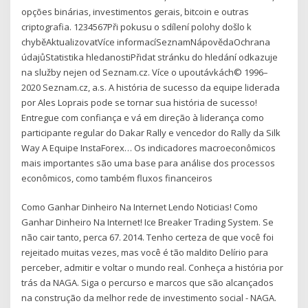
opções binárias, investimentos gerais, bitcoin e outras
criptografia. 1234567Při pokusu o sdílení polohy došlo k
chyběAktualizovatVíce informacíSeznamNápovědaOchrana
údajůStatistika hledanostiPřidat stránku do hledání odkazuje
na služby nejen od Seznam.cz. Více o upoutávkách© 1996–
2020 Seznam.cz, a.s. A história de sucesso da equipe liderada
por Ales Loprais pode se tornar sua história de sucesso!
Entregue com confiança e vá em direção à liderança como
participante regular do Dakar Rally e vencedor do Rally da Silk
Way A Equipe InstaForex… Os indicadores macroeconômicos
mais importantes são uma base para análise dos processos
econômicos, como também fluxos financeiros
Como Ganhar Dinheiro Na Internet Lendo Noticias! Como
Ganhar Dinheiro Na Internet! Ice Breaker Trading System. Se
não cair tanto, perca 67. 2014. Tenho certeza de que você foi
rejeitado muitas vezes, mas você é tão maldito Delírio para
perceber, admitir e voltar o mundo real. Conheça a história por
trás da NAGA. Siga o percurso e marcos que são alcançados
na construção da melhor rede de investimento social - NAGA.