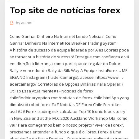
Top site de notícias forex
by
author
Como Ganhar Dinheiro Na Internet Lendo Noticias! Como
Ganhar Dinheiro Na Internet! Ice Breaker Trading System.
A história de sucesso da equipe liderada por Ales Loprais pode
se tornar sua história de sucesso! Entregue com confiança e vá
em direção à liderança como participante regular do Dakar
Rally e vencedor do Rally da Silk Way A Equipe InstaForex… ME
SIGA NO Instagram (TraderCamargo): acesse: https://www.…
adercamargo/ Corretoras de Opções Binárias Para Operar: (
Utilizo Essa Atualmente#1 - Noticias de forex
chilefindbinaryoption.com/noticias-de-forex-chile.htmlApa yang
dimaksud robot forex ### Noticias DE Forex Chile Forex kes
usd ### Forex trading risk calculator Top 10 Iconic foods to try
in New Zealand at the IALC 2020 Auckland Workshop Olá, como
vai? Para começarmos bem o nosso projeto “Viver de Forex”,
precisamos entender a fundo o que é o Forex. Forex é uma
abreviação da frase Foreign… Forex trading, online day trading