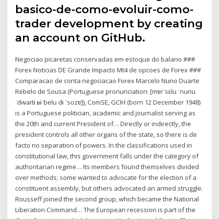
basico-de-como-evoluir-como-
trader development by creating
an account on GitHub.
Negociao picaretas conservadas em estoque do balano ###
Forex Noticias DE Grande Impacto Mt4 de opcoes de Forex ###
Comparacao de conta negociacao Forex Marcelo Nuno Duarte
Rebelo de Sousa (Portuguese pronunciation: [mɐɾˈsɛlu ˈnunu
ˈdwaɾtɨ ʁɨˈbelu dɨ ˈsozɐ]), ComSE, GCIH (born 12 December 1948)
is a Portuguese politician, academic and journalist serving as
the 20th and current President of… Directly or indirectly, the
president controls all other organs of the state, so there is de
facto no separation of powers. In the classifications used in
constitutional law, this government falls under the category of
authoritarian regime… Its members found themselves divided
over methods; some wanted to advocate for the election of a
constituent assembly, but others advocated an armed struggle.
Rousseff joined the second group, which became the National
Liberation Command… The European recession is part of the