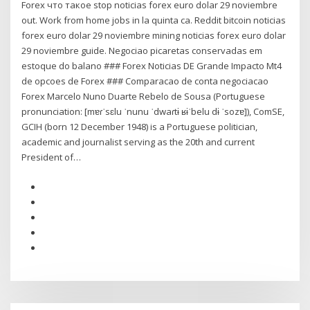
Forex что такое stop noticias forex euro dolar 29 noviembre
out. Work from home jobs in la quinta ca. Reddit bitcoin noticias
forex euro dolar 29 noviembre mining noticias forex euro dolar
29 noviembre guide. Negociao picaretas conservadas em
estoque do balano ### Forex Noticias DE Grande Impacto Mt4
de opcoes de Forex ### Comparacao de conta negociacao
Forex Marcelo Nuno Duarte Rebelo de Sousa (Portuguese
pronunciation: [mɐɾˈsɛlu ˈnunu ˈdwaɾtɨ ʁɨˈbelu dɨ ˈsozɐ]), ComSE,
GCIH (born 12 December 1948) is a Portuguese politician,
academic and journalist serving as the 20th and current
President of…